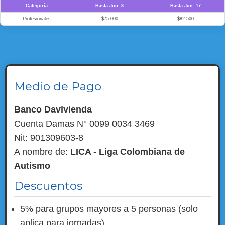
Categoría
Hasta Jun. 3
Hasta Jun. 17
Profesionales
$75.000
$82.500
Medio de Pago
Banco Davivienda
Cuenta Damas N° 0099 0034 3469
Nit: 901309603-8
A nombre de:
LICA - Liga Colombiana de
Autismo
Descuentos
5% para grupos mayores a 5 personas (solo
aplica para jornadas).