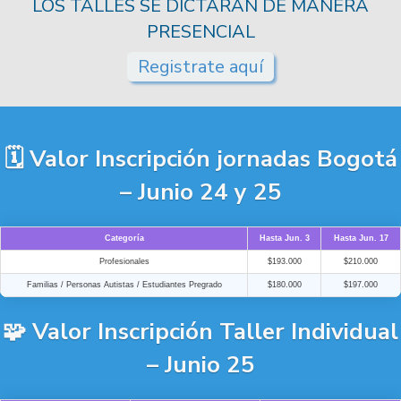
LOS TALLES SE DICTARAN DE MANERA
PRESENCIAL
Registrate aquí
🗓️ Valor Inscripción jornadas Bogotá
– Junio 24 y 25
Categoría
Hasta Jun. 3
Hasta Jun. 17
Profesionales
$193.000
$210.000
Familias / Personas Autistas / Estudiantes Pregrado
$180.000
$197.000
🧩 Valor Inscripción Taller Individual
– Junio 25